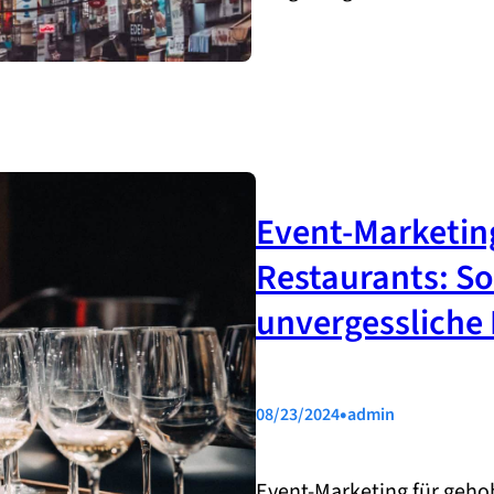
Event-Marketin
Restaurants: So
unvergessliche 
•
08/23/2024
admin
Event-Marketing für geho