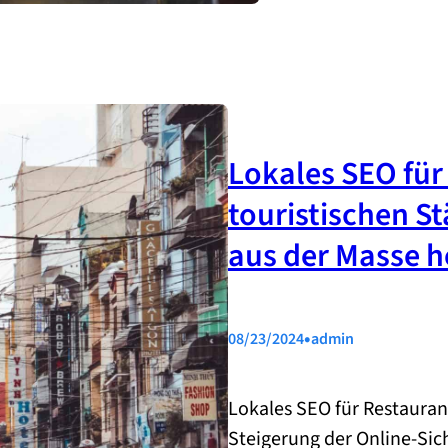
Lokales SEO für
touristischen St
aus der Masse h
•
08/23/2024
admin
Lokales SEO für Restaurant
Steigerung der Online-Sic