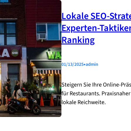
Lokale SEO-Strate
Experten-Taktiken
Ranking
•
01/13/2025
admin
Steigern Sie Ihre Online-Prä
für Restaurants. Praxisnaher
lokale Reichweite.