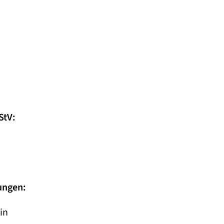
StV:
ungen:
in